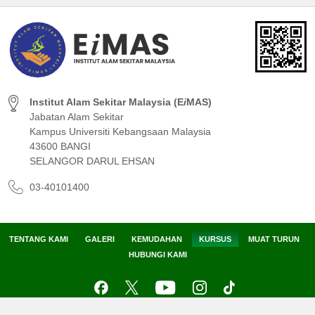
Institut Alam Sekitar Malaysia (E
i
MAS)
Jabatan Alam Sekitar
Kampus Universiti Kebangsaan Malaysia
43600 BANGI
SELANGOR DARUL EHSAN
03-40101400
TENTANG KAMI
GALERI
KEMUDAHAN
KURSUS
MUAT TURUN
HUBUNGI KAMI