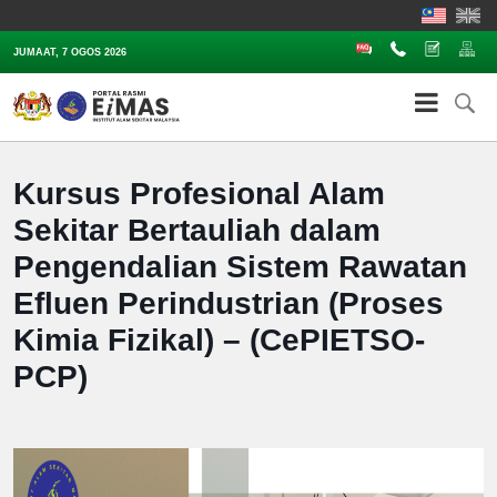
Soalan Lazim
Hubungi
Aduan
Pe
JUMAAT, 7 OGOS 2026
Kursus Profesional Alam
Sekitar Bertauliah dalam
Pengendalian Sistem Rawatan
Efluen Perindustrian (Proses
Kimia Fizikal) – (CePIETSO-
PCP)