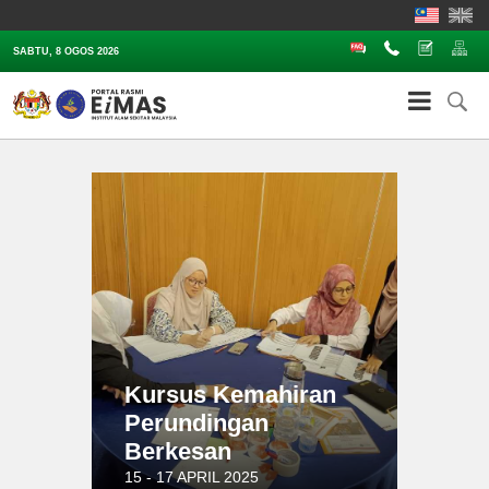
Soalan Lazim
Hubungi
Aduan
Pe
SABTU, 8 OGOS 2026
Kursus Kemahiran
Perundingan
Berkesan
15 - 17 APRIL 2025