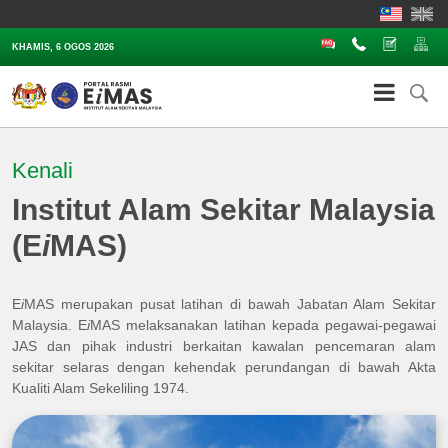
Soalan Lazim
Hubungi
Aduan
Pe
KHAMIS, 6 OGOS 2026
Kenali
Institut Alam Sekitar Malaysia
(E
i
MAS)
E
i
MAS merupakan pusat latihan di bawah Jabatan Alam Sekitar
Malaysia. E
i
MAS melaksanakan latihan kepada pegawai-pegawai
JAS dan pihak industri berkaitan kawalan pencemaran alam
sekitar selaras dengan kehendak perundangan di bawah Akta
Kualiti Alam Sekeliling 1974.