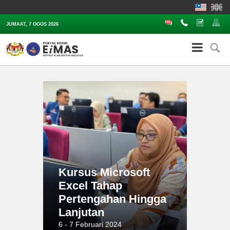
Soalan Lazim
Hubungi
Aduan
Pe
JUMAAT, 7 OGOS 2026
Kursus Microsoft
Excel Tahap
Pertengahan Hingga
Lanjutan
6 - 7 Februari 2024