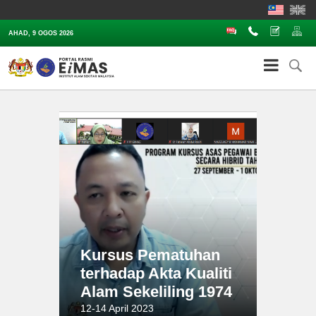
Soalan Lazim
Hubungi
Aduan
Pe
AHAD, 9 OGOS 2026
Kursus Pematuhan
terhadap Akta Kualiti
Alam Sekeliling 1974
12-14 April 2023