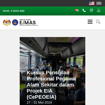
Soalan Lazim
Hubungi
Aduan
Pe
AHAD, 9 OGOS 2026
Kursus Pensijilan
Profesional Pegawai
Alam Sekitar dalam
Projek EIA
(CePEOEIA)
27 - 31 Mei 2024