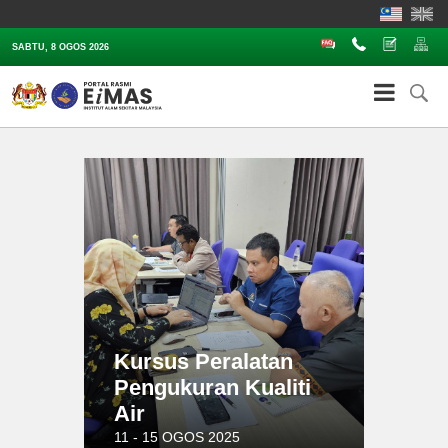
Soalan Lazim
Hubungi
Aduan
Pe
SABTU, 8 OGOS 2026
Kursus Peralatan
Pengukuran Kualiti
Air
11 - 15 OGOS 2025