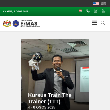
Soalan Lazim
Hubungi
Aduan
Pe
KHAMIS, 6 OGOS 2026
Kursus Train The
Trainer (TTT)
4 - 8 OGOS 2025