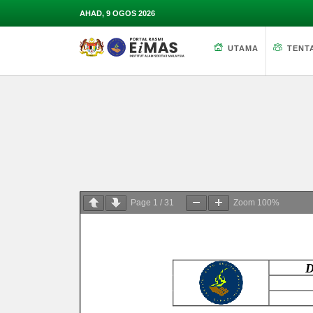
AHAD, 9 OGOS 2026
UTAMA
TENT
Page
1
/
31
Zoom
100%