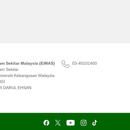
lam Sekitar Malaysia (E
i
MAS)
03-40101400
am Sekitar
versiti Kebangsaan Malaysia
NGI
R DARUL EHSAN