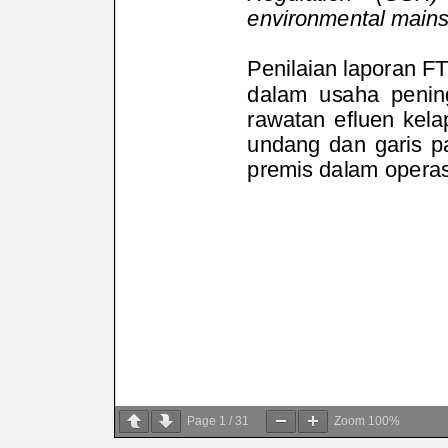
Page
1
/
31
Zoom
100%