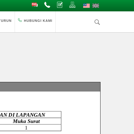
Soalan Lazim
Hubungi
Aduan
Peta Laman
TURUN
HUBUNGI KAMI