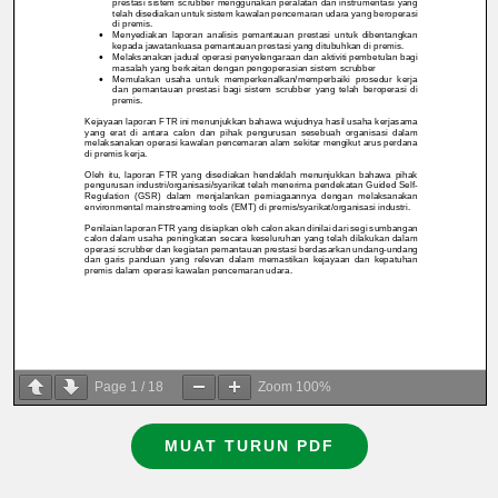
Page
1
/
18
Zoom
100%
MUAT TURUN PDF