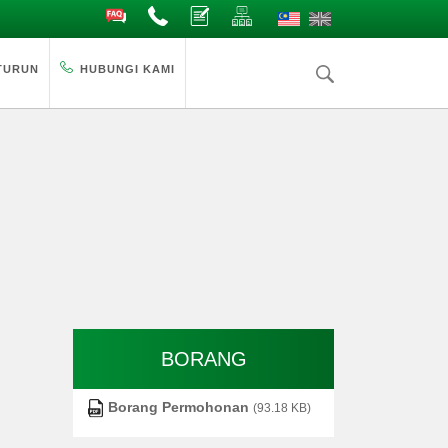
Soalan Lazim
Hubungi
Aduan
Peta Laman
TURUN
HUBUNGI KAMI
BORANG
Borang Permohonan
(93.18 KB)