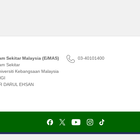
lam Sekitar Malaysia (E
i
MAS)
03-40101400
am Sekitar
versiti Kebangsaan Malaysia
NGI
R DARUL EHSAN
 Laman
Penafian
Dasar Privasi
Dasar Keselamatan